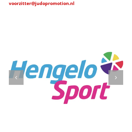
voorzitter@judopromotion.nl