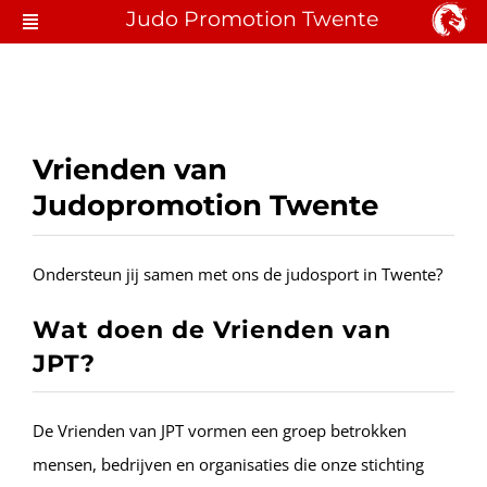
Ga
Judo Promotion Twente
Toggle
naar
Navigation
Judo Hengelo
inhoud
Lid Worden
Vrienden van
Locaties & Lessen
Judopromotion Twente
Over JPT
Ondersteun jij samen met ons de judosport in Twente?
Contact
Wat doen de Vrienden van
JPT?
De Vrienden van JPT vormen een groep betrokken
mensen, bedrijven en organisaties die onze stichting