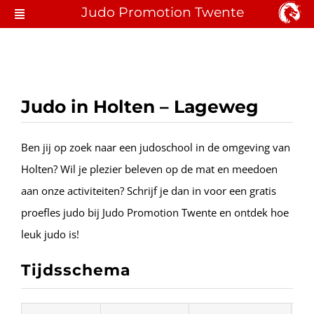
Ga
Judo Promotion Twente
Toggle
naar
Navigation
Judo Hengelo
inhoud
Lid Worden
Judo in Holten – Lageweg
Locaties & Lessen
Ben jij op zoek naar een judoschool in de omgeving van
Over JPT
Holten? Wil je plezier beleven op de mat en meedoen
Contact
aan onze activiteiten? Schrijf je dan in voor een gratis
proefles judo bij Judo Promotion Twente en ontdek hoe
leuk judo is!
Tijdsschema