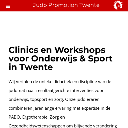
Ga
Judo Promotion Twente
Toggle
naar
Navigation
Judo Hengelo
inhoud
Lid Worden
Clinics en Workshops
Locaties & Lessen
voor Onderwijs & Sport
Over JPT
in Twente
Contact
Wij vertalen de unieke didactiek en discipline van de
judomat naar resultaatgerichte interventies voor
onderwijs, topsport en zorg. Onze judoleraren
combineren jarenlange ervaring met expertise in de
PABO, Ergotherapie, Zorg en
Gezondheidswetenschappen om blijvende verandering