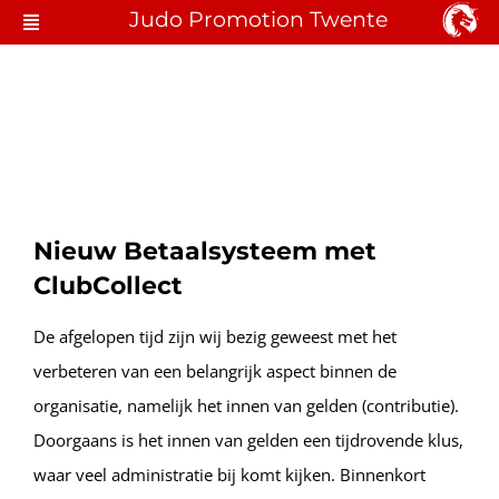
Ga
Judo Promotion Twente
Toggle
naar
Navigation
Judo Hengelo
inhoud
Lid Worden
Locaties & Lessen
Over JPT
Nieuw Betaalsysteem met
ClubCollect
Contact
De afgelopen tijd zijn wij bezig geweest met het
verbeteren van een belangrijk aspect binnen de
organisatie, namelijk het innen van gelden (contributie).
Doorgaans is het innen van gelden een tijdrovende klus,
waar veel administratie bij komt kijken. Binnenkort