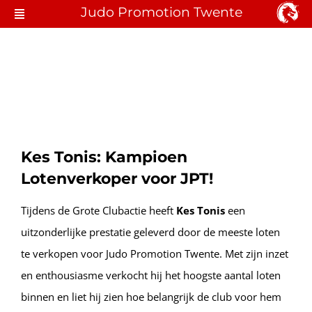
Ga
Judo Promotion Twente
Toggle
naar
Navigation
Judo Hengelo
inhoud
Lid Worden
Locaties & Lessen
Over JPT
Kes Tonis: Kampioen
Lotenverkoper voor JPT!
Contact
Tijdens de Grote Clubactie heeft
Kes Tonis
een
uitzonderlijke prestatie geleverd door de meeste loten
te verkopen voor Judo Promotion Twente. Met zijn inzet
en enthousiasme verkocht hij het hoogste aantal loten
binnen en liet hij zien hoe belangrijk de club voor hem