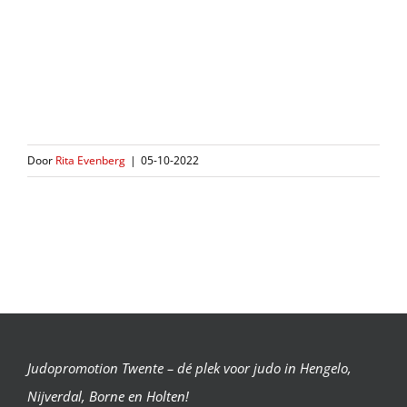
teruglopend aantal vrijwilligers zijn we blij, dat zo’n
toernooi met zoveel vrijwilligers kan blijven bestaan.
Eva-loes, Twan, Ferry en Rita, bedankt voor het
begeleiden van onze judoka’s.
Door
Rita Evenberg
|
05-10-2022
Judopromotion Twente – dé plek voor judo in Hengelo,
Nijverdal, Borne en Holten!