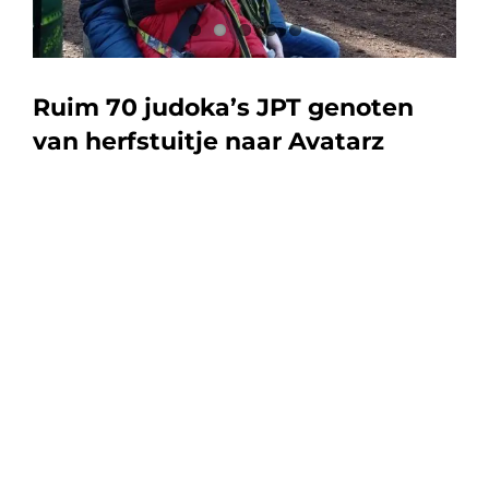
Ruim 70 judoka’s JPT genoten
van herfstuitje naar Avatarz
Herfstuitje
Het stond al tijden gepland en dinsdag was het dan
eindelijk zover: met zijn allen naar Avatarz, het klimbos bij
het Hulsbeek/Oldenzaal. Judoka’s jong en oud en hun
gezin konden zich opgeven voor het herfstuitje. Het was
een ongekend succes, want binnen enkele dagen zaten we
op het maximumaantal deelnemers.
Mazzel
We hadden alles mee: waar de hele dag regen was