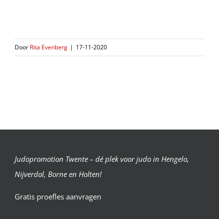
aanmelding voor een
proefles
trainers@judopromotion.nl
Door
Rita Evenberg
|
17-11-2020
Judopromotion Twente – dé plek voor judo in Hengelo,
Nijverdal, Borne en Holten!
Gratis proefles aanvragen