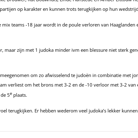
rtijen op karakter en kunnen trots terugkijken op hun wedstrij
e mix teams -18 jaar wordt in de poule verloren van Haaglanden 
ier, maar zijn met 1 judoka minder ivm een blessure niet sterk 
s meegenomen om zo afwisselend te judoën in combinatie met jon
eam verliest om het brons met 3-2 en de -10 verloor met 3-2 van 
e
 de 5
plaats.
voel terugkijken. Er hebben wederom veel judoka’s lekker kunn