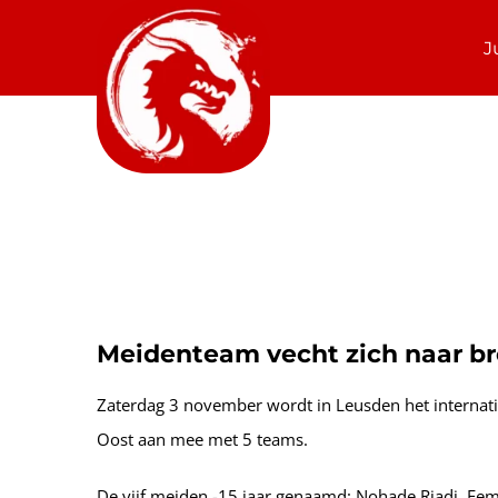
Ga
J
naar
inhoud
Bekijk
Meidenteam vecht zich naar br
grotere
afbeelding
Zaterdag 3 november wordt in Leusden het internat
Oost aan mee met 5 teams.
De vijf meiden -15 jaar genaamd: Nohade Riadi, Fe