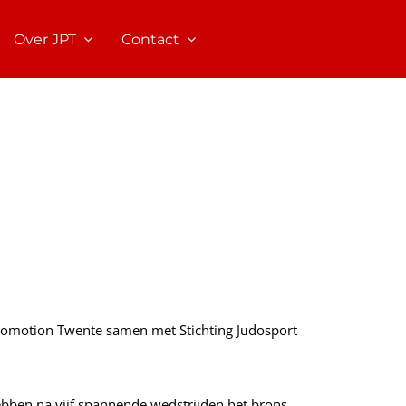
Over JPT
Contact
romotion Twente samen met Stichting Judosport
bben na vijf spannende wedstrijden het brons