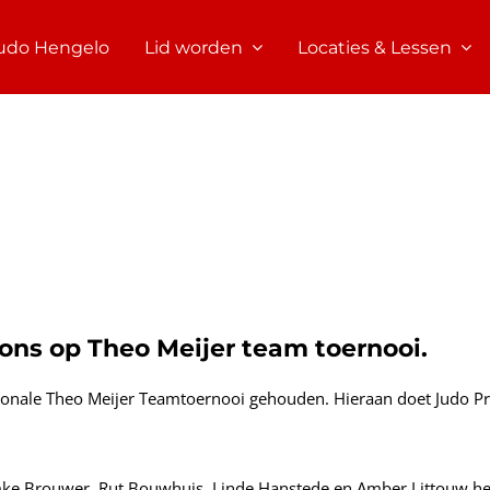
udo Hengelo
Lid worden
Locaties & Lessen
ons op Theo Meijer team toernooi.
ionale Theo Meijer Teamtoernooi gehouden. Hieraan doet Judo P
mke Brouwer, Rut Bouwhuis, Linde Hanstede en Amber Littouw he